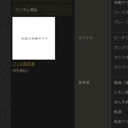
男梅サ
ランダム商品
コーラ
グレー
カクテル
ピーチ
カシス
カシス
ブリの西京漬
カシス
0円(税込)
果実酒
梅酒（富
レモン
あんず
桃酒
能登ワ