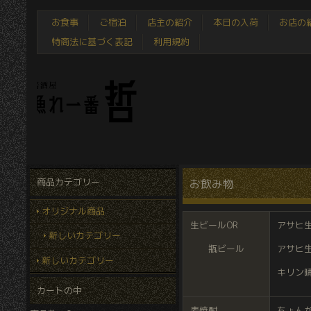
お食事
ご宿泊
店主の紹介
本日の入荷
お店の
特商法に基づく表記
利用規約
商品カテゴリー
お飲み物
オリジナル商品
生ビールOR
アサヒ生
新しいカテゴリー
瓶ビール
アサヒ生
新しいカテゴリー
キリン
カートの中
麦焼酎
ちょん