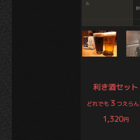
ル
酔
利き酒セット
３
どれでも
つえらん
1,320
円