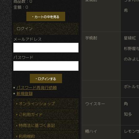
商品数：0
金額：0
希
カートの中を見る
ログイン
芋焼酎
星稜紅
メールアドレス
杉野屋
パスワード
のみよ
ボトルセ
パスワード再発行依頼
新規登録
オンラインショップ
ウイスキー
角
知多
ご利用ガイド
特商法に基づく表記
樽ハイ
レモン
利用規約