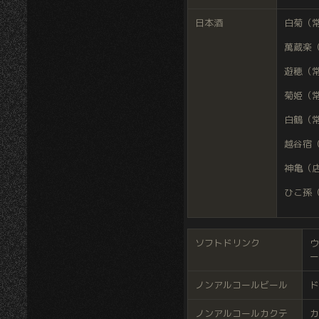
日本酒
白菊（常
萬蔵楽
遊穂
（常
菊姫
（常
白鶴
（常
越谷宿
神亀（店
ひこ孫
ソフトドリンク
ウ
ー
ノンアルコールビール
ド
ノンアルコールカクテ
カ